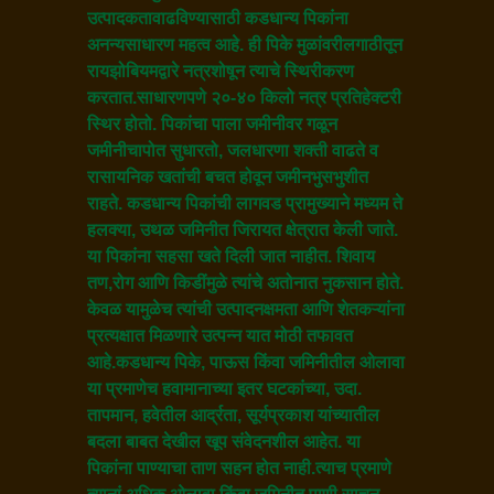
उत्पादकतावाढविण्यासाठी कडधान्य पिकांना
अनन्यसाधारण महत्व आहे. ही पिके मुळांवरीलगाठीतून
रायझोबियमद्वारे नत्रशोषून त्याचे स्थिरीकरण
करतात.साधारणपणे २०-४० किलो नत्र प्रतिहेक्टरी
स्थिर होतो. पिकांचा पाला जमीनीवर गळून
जमीनीचापोत सुधारतो, जलधारणा शक्ती वाढते व
रासायनिक खतांची बचत होवून जमीनभुसभुशीत
राहते. कडधान्य पिकांची लागवड प्रामुख्याने मध्यम ते
हलक्या, उथळ जमिनीत जिरायत क्षेत्रात केली जाते.
या पिकांना सहसा खते दिली जात नाहीत. शिवाय
तण,रोग आणि किडींमुळे त्यांचे अतोनात नुकसान होते.
केवळ यामुळेच त्यांची उत्पादनक्षमता आणि शेतकऱ्यांना
प्रत्यक्षात मिळणारे उत्पन्न यात मोठी तफावत
आहे.कडधान्य पिके, पाऊस किंवा जमिनीतील ओलावा
या प्रमाणेच हवामानाच्या इतर घटकांच्या, उदा.
तापमान, हवेतील आर्द्रता, सूर्यप्रकाश यांच्यातील
बदला बाबत देखील खूप संवेदनशील आहेत. या
पिकांना पाण्याचा ताण सहन होत नाही.त्याच प्रमाणे