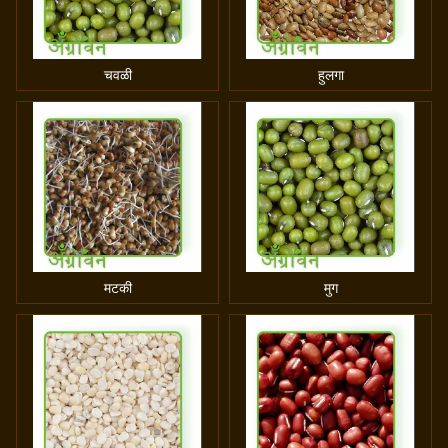
चवळी
हुलगा
मटकी
मुग