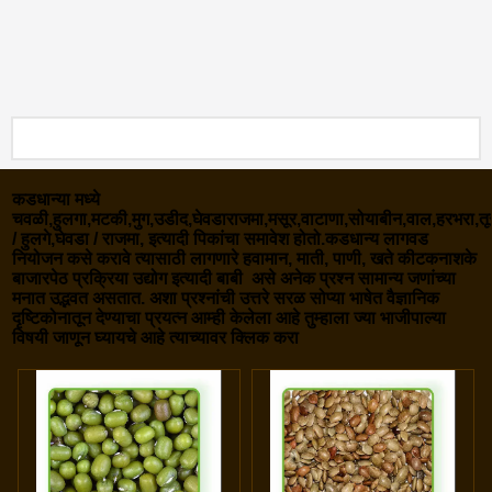
कडधान्या मध्ये
चवळी,हुलगा,मटकी,मुग,उडीद,घेवडाराजमा,मसूर,वाटाणा,सोयाबीन,वाल,हरभरा,त
/ हुलगे,घेवडा / राजमा, इत्यादी पिकांचा समावेश होतो.कडधान्य लागवड
नियोजन कसे करावे त्यासाठी लागणारे हवामान, माती, पाणी, खते कीटकनाशके
बाजारपेठ प्रक्रिया उद्योग इत्यादी बाबी असे अनेक प्रश्‍न सामान्य जणांच्या
मनात उद्भवत असतात. अशा प्रश्‍नांची उत्तरे सरळ सोप्या भाषेत वैज्ञानिक
दृष्टिकोनातून देण्याचा प्रयत्न आम्ही केलेला आहे तुम्हाला ज्या भाजीपाल्या
विषयी जाणून घ्यायचे आहे त्याच्यावर क्लिक करा