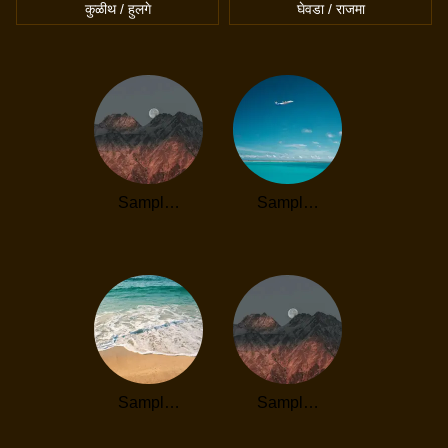
कुळीथ / हुलगे
घेवडा / राजमा
Sampl…
Sampl…
Sampl…
Sampl…