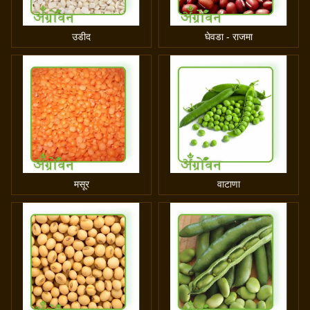
उडीद
घेवडा - राजमा
मसूर
वाटाणा